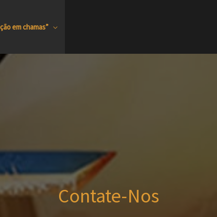
uição em chamas”
Contate-Nos