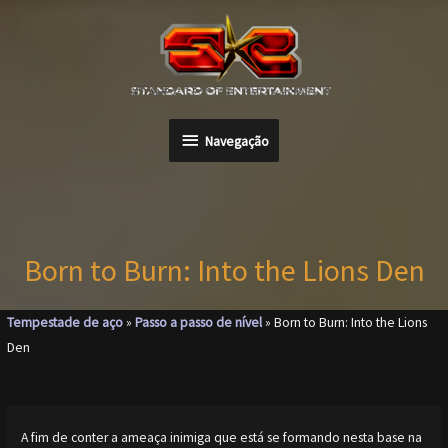
Ir
para
o
conteúdo
Navegação
Navegação
Born to Burn: Into the Lions Den
Tempestade de aço
»
Passo a passo de nível
»
Born to Burn: Into the Lions
Den
A fim de conter a ameaça inimiga que está se formando nesta base na